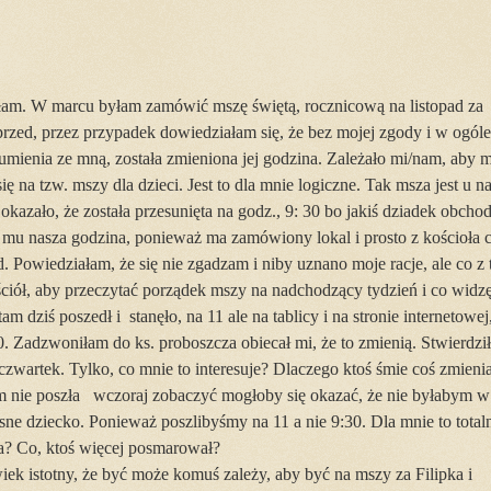
zyłam. W marcu byłam zamówić mszę świętą, rocznicową na listopad za
 przed, przez przypadek dowiedziałam się, że bez mojej zgody i w ogóle
umienia ze mną, została zmieniona jej godzina. Zależało mi/nam, aby 
się na tzw. mszy dla dzieci. Jest to dla mnie logiczne. Tak msza jest u n
ę okazało, że została przesunięta na godz., 9: 30 bo jakiś dziadek obchod
a mu nasza godzina, ponieważ ma zamówiony lokal i prosto z kościoła 
d. Powiedziałam, że się nie zgadzam i niby uznano moje racje, ale co z 
ściół, aby przeczytać porządek mszy na nadchodzący tydzień i co widz
am dziś poszedł i stanęło, na 11 ale na tablicy i na stronie internetowej
0. Zadzwoniłam do ks. proboszcza obiecał mi, że to zmienią. Stwierdził
zwartek. Tylko, co mnie to interesuje? Dlaczego ktoś śmie coś zmieni
m nie poszła wczoraj zobaczyć mogłoby się okazać, że nie byłabym w
sne dziecko. Ponieważ poszlibyśmy na 11 a nie 9:30. Dla mnie to total
a? Co, ktoś więcej posmarował?
iek istotny, że być może komuś zależy, aby być na mszy za Filipka i