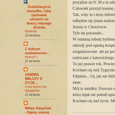
przyjdzie na 9: 30 a tu zd
Zrobiliśmy/cie
Człowiek przeżył traumę a
wszystko, żeby
Tak, więc tu i teraz info
zachować
uśmiech na
odbędzie się (mam nadziej
twarzy naszego
Jezusa w Chorzowie.
dziecka
Kontrola
Tyle mi pozostało...
10 lat temu
W ostatnią sobotę byliśmy
odeszły pod opieką hospi
Z dobrym
zorganizowane ale po pr
nastawieniem...
Ksena(*)
rodzicami z katowickiego 
11 lat temu
To już prawie rok. Powied
Kocham cię mój Tygrysku
SANDRA
Filipinio... Oj, jak nie l
WALCZY O
mnie.
ŻYCIE...
Czas płynie nie
Mój ty aniołku. Fruwasz 
ubłagalnie
która nijak nie potrafi up
11 lat temu
Kocham cię nad życie. Mó
Wiktor Karpiński
- Dajmy szansę