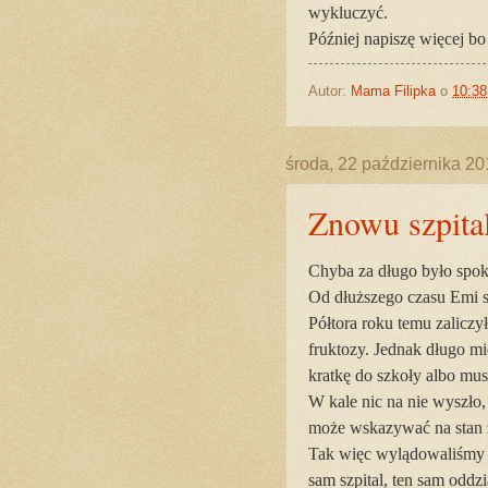
wykluczyć.
Później napiszę więcej bo 
Autor:
Mama Filipka
o
10:38
środa, 22 października 2
Znowu szpital
Chyba za długo było spok
Od dłuższego czasu Emi sk
Półtora roku temu zaliczy
fruktozy. Jednak długo mi
kratkę do szkoły albo musi
W kale nic na nie wyszło
może wskazywać na stan z
Tak więc wylądowaliśmy d
sam szpital, ten sam oddz