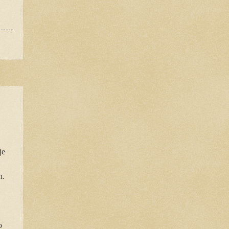
je
h.
o