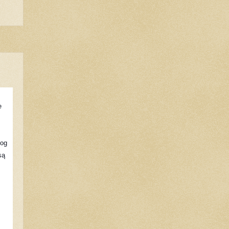
e
log
są