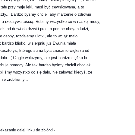
tałe przyjmuje leki, musi być cewnikowana, a to 

zty... Bardzo byśmy chcieli aby marzenie o zdrowiu 

, a rzeczywistością. Robimy wszystko co w naszej mocy, 

i od drzwi do drzwi i prosi o pomoc obcych ludzi, 

ne osoby, rozdajemy ulotki, ale to wciąż mało, 

k bardzo blisko, w sierpniu już Ewunia miała 

a kosztorys, którego suma była znacznie większa od 

dało :-( Ciągle walczymy, ale jest bardzo ciężko bo 

ebuje pomocy. Ale tak bardzo byśmy chcieli chociaż 

iliśmy wszystko co się dało, nie żałować kiedyś, że 

ie zrobiliśmy...