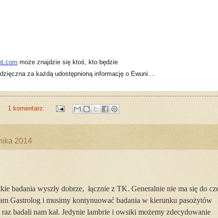
ot.com
 może znajdzie się ktoś, kto będzie 

zięczna za każdą udostępnioną informację o Ewuni.... 

1 komentarz:
nika 2014
ie badania wyszły dobrze, łącznie z TK. Generalnie nie ma się do cz
 nam Gastrolog i musimy kontynuować badania w kierunku pasożytów
o raz badali nam kał. Jedynie lambrie i owsiki możemy zdecydowanie