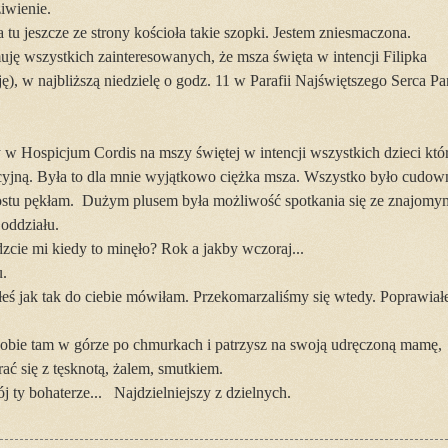
ziwienie.
 tu jeszcze ze strony kościoła takie szopki. Jestem zniesmaczona.
rmuję wszystkich zainteresowanych, że msza święta w intencji Filipka
ę), w najbliższą niedzielę o godz. 11 w Parafii Najświętszego Serca P
 w Hospicjum Cordis na mszy świętej w intencji wszystkich dzieci któ
cyjną. Była to dla mnie wyjątkowo ciężka msza. Wszystko było cudow
ostu pękłam. Dużym plusem była możliwość spotkania się ze znajomy
oddziału.
zcie mi kiedy to minęło? Rok a jakby wczoraj...
.
ubiłeś jak tak do ciebie mówiłam. Przekomarzaliśmy się wtedy. Poprawiał
sobie tam w górze po chmurkach i patrzysz na swoją udręczoną mamę,
orać się z tęsknotą, żalem, smutkiem.
j ty bohaterze... Najdzielniejszy z dzielnych.