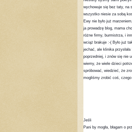
wychowuje się bez taty, na s
wszystko niesie za sobą kos
Ewy nie było już marzeniem
ja prowadzę blog, mama chodz
różne firmy, burmistrza, i in
wciąż brakuje :-( Było już ta
jechać, ale klinika przysłał
poprzedniej, i znów się nie u
wiemy, że wiele dzieci potrz
spróbować, wiedzieć, że zrob
mogliśmy zrobić coś, czego n
Jeśli 
