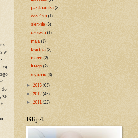
października
(2)
września
(1)
sierpnia
(3)
czerwca
(1)
maja
(1)
msza
kwietnia
(2)
as w
marca
(2)
zi
lutego
(2)
chcą
tego
stycznia
(3)
ę?
►
2013
(63)
, do
►
2012
(45)
, że
►
2011
(22)
ać
Filipek
nie