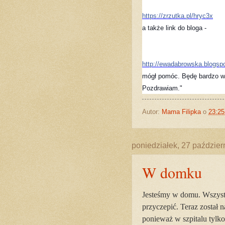
https://zrzutka.pl/hryc3x
http://ewadabrowska.blogsp
mógł pomóc. Będę bardzo wd
Pozdrawiam."
Autor:
Mama Filipka
o
23:25
poniedziałek, 27 paździer
W domku
Jesteśmy w domu. Wszystk
przyczepić. Teraz został
ponieważ w szpitalu tylk