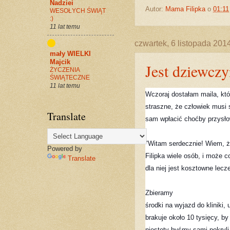
Nadziei
Autor:
Mama Filipka
o
01:11
WESOŁYCH ŚWIĄT
:)
11 lat temu
czwartek, 6 listopada 201
mały WIELKI
Majcik
Jest dziewczy
ŻYCZENIA
ŚWIĄTECZNE
11 lat temu
Wczoraj dostałam maila, któ
straszne, że człowiek musi 
Translate
sam wpłacić choćby przysłow
"Witam serdecznie! Wiem, że
Powered by
Filipka wiele osób, i może c
Translate
dla niej jest kosztowne lec
Zbieramy 

środki na wyjazd do kliniki,
brakuje około 10 tysięcy, by
niestety byśmy sami pokryli