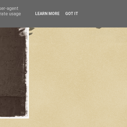
user-agent
erate usage
LEARN MORE
GOT IT