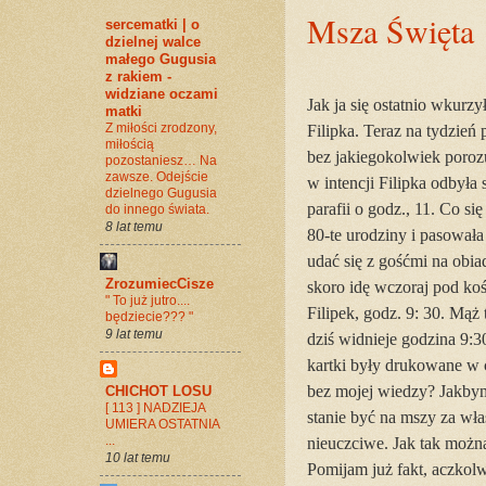
Msza Święta
sercematki | o
dzielnej walce
małego Gugusia
z rakiem -
widziane oczami
Jak ja się ostatnio wkur
matki
Z miłości zrodzony,
Filipka. Teraz na tydzień
miłością
bez jakiegokolwiek poroz
pozostaniesz… Na
zawsze. Odejście
w intencji Filipka odbyła 
dzielnego Gugusia
parafii o godz., 11. Co si
do innego świata.
8 lat temu
80-te urodziny i pasował
udać się z gośćmi na obia
ZrozumiecCisze
skoro idę wczoraj pod ko
" To już jutro....
Filipek, godz. 9: 30. Mąż t
będziecie??? "
9 lat temu
dziś widnieje godzina 9:3
kartki były drukowane w c
bez mojej wiedzy? Jakby
CHICHOT LOSU
[ 113 ] NADZIEJA
stanie być na mszy za wła
UMIERA OSTATNIA
...
nieuczciwe. Jak tak możn
10 lat temu
Pomijam już fakt, aczkolw