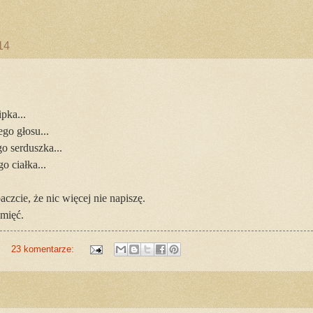
14
pka...
ego głosu...
go serduszka...
go ciałka...
czcie, że nic więcej nie napiszę.
mięć.
23 komentarze: