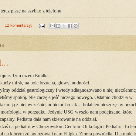
teraz piszę na szybko z telefonu.
12 komentarzy:
014
...
ojnie. Tym razem Emilka.
arży mi się na bóle brzucha, głowy, nudności.
łyśmy oddział gastrologiczny i wtedy zdiagnozowano u niej nietoleranc
eliśmy spokój. Nie zaczęła jeść niczego nowego. Ostatnio chodziła w
ałam ją z niej wcześniej odbierać bo tak ją bolał ten nieszczęsny brzuc
, morfologia w porządku. Jedynie USG wyszło nam podejrzane, które
apalny. Pediatra dała nam skierowanie na oddział.
ziś na pediatrii w Chorzowskim Centrum Onkologii i Pediatrii. To ten
iał na którym zdiagnozowali nam Filipka. Zmora powróciła. Dla mnie t