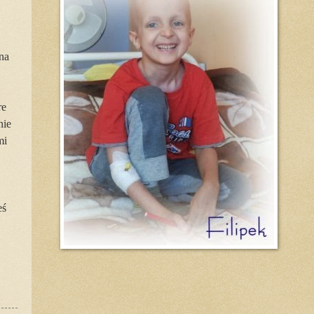
ana
re
nie
mi
eś