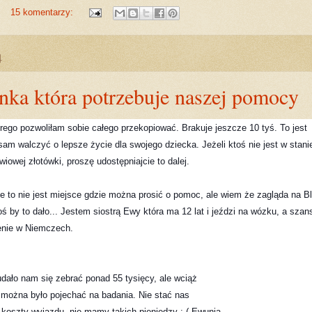
15 komentarzy:
4
nka która potrzebuje naszej pomocy
rego pozwoliłam sobie całego przekopiować. Brakuje jeszcze 10 tyś. To jest
sam walczyć o lepsze życie dla swojego dziecka. Jeżeli ktoś nie jest w stani
iowej złotówki, proszę udostępniajcie to dalej.
 to nie jest miejsce gdzie można prosić o pomoc, ale wiem że zagląda na B
oś by to dało... Jestem siostrą Ewy która ma 12 lat i jeździ na wózku, a szan
zenie w Niemczech.
 udało nam się zebrać ponad 55 tysięcy, ale wciąż 

 można było pojechać na badania. Nie stać nas 

 koszty wyjazdu, nie mamy takich pieniędzy :-( Ewunia 
